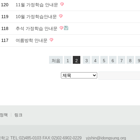
120
11월 가정학습 안내문
119
10월 가정학습안내문
118
추석 가정학습 안내문
117
여름방학 안내문
처음
1
2
3
4
5
6
7
8
정책
링크
TEL:02)485-0103 FAX:02)02-6902-0229
yjshin@idongsung.org