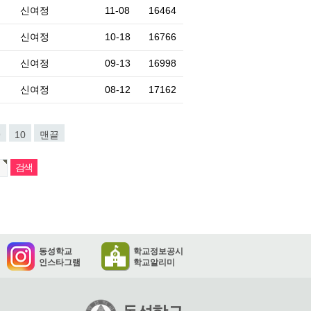
신여정
11-08
16464
신여정
10-18
16766
신여정
09-13
16998
신여정
08-12
17162
9
10
맨끝
동성학교
학교정보공시
인스타그램
학교알리미