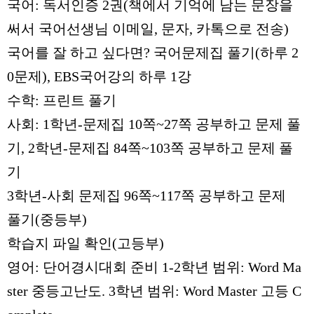
국어
:
독서인증
2
권
(
책에서 기억에 남는 문장을
써서 국어선생님 이메일
,
문자
,
카톡으로 전송)
국어를 잘 하고 싶다면
?
국어문제집 풀기
(
하루
2
0
문제
), EBS
국어강의 하루
1
강
수학
:
프린트 풀기
사회
: 1
학년
-
문제집
10
쪽
~27
쪽 공부하고 문제 풀
기
, 2
학년
-
문제집
84
쪽
~103
쪽 공부하고 문제 풀
기
3
학년
-
사회 문제집
96
쪽
~117
쪽 공부하고 문제
풀기
(
중등부
)
학습지 파일 확인
(
고등부
)
영어
:
단어경시대회 준비
1-2
학년 범위
: Word Ma
ster
중등고난도
. 3
학년 범위
: Word Master
고등
C