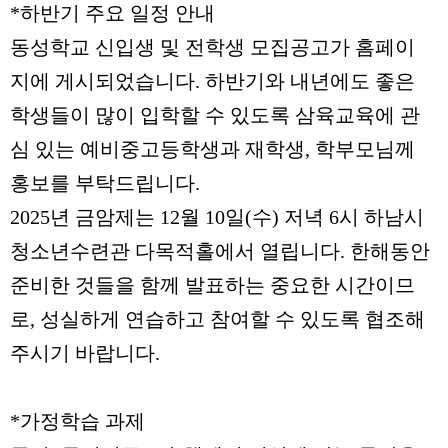
*
하반기 주요 일정 안내
동성학교 신입생 및 전학생 모집공고가 홈페이
지에 게시되었습니다
.
하반기와 내년에도 좋은
학생들이 많이 입학할 수 있도록 삼육교육에 관
심 있는 예비중고등학생과 재학생
,
학부모님께
홍보를 부탁드립니다
.
2025
년 금암제는
12
월
10
일
(
수
)
저녁
6
시 하남시
청소년수련관 다목적홀에서 열립니다
.
한해동안
준비한 것들을 함께 발표하는 중요한 시간이므
로
,
성실하게 연습하고 참여할 수 있도록 협조해
주시기 바랍니다
.
*
가정학습 과제