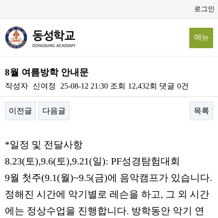
로그인
메뉴
8월 여름방학 안내문
작성자
신여정
25-08-12 21:30
조회
12,432회
댓글
0건
이전글
다음글
목록
본문
*
일정 및 전달사항
8.23(
토
),9.6(
토
),9.21(
일
): PF
성경탐험대회
9
월 첫주
(9.1(
월
)~9.5(
금
)
에 음악캠프가 있습니다
.
정해진 시간에 악기별로 레슨을 하고
,
그 외 시간
에는 정상수업을 진행합니다
.
방학동안 악기 연