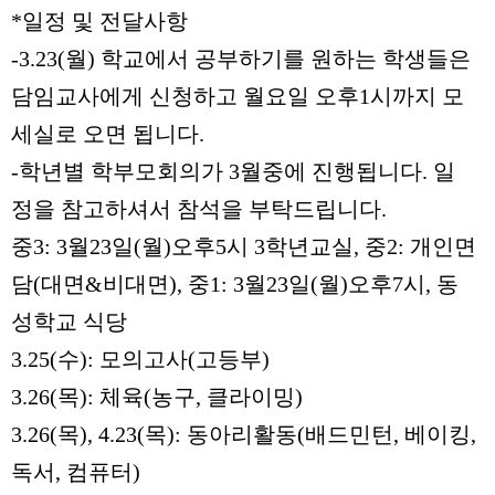
*
일정 및 전달사항
-3.23(
월
)
학교에서 공부하기를 원하는 학생들은
담임교사에게 신청하고 월요일 오후
1
시까지 모
세실로 오면 됩니다
.
-
학년별 학부모회의가
3
월중에 진행됩니다
.
일
정을 참고하셔서 참석을 부탁드립니다
.
중
3: 3
월
23
일
(
월
)
오후
5
시
3
학년교실
,
중
2:
개인면
담
(
대면
&
비대면
),
중
1: 3
월
23
일
(
월
)
오후
7
시
,
동
성학교 식당
3.25(
수
):
모의고사
(
고등부
)
3.26(
목
):
체육
(
농구
,
클라이밍
)
3.26(
목
), 4.23(
목
):
동아리활동
(
배드민턴
,
베이킹
,
독서
,
컴퓨터
)