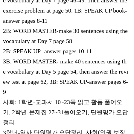
e vocabulary at Day 7 page 46-49. Then answer the
exercise problem at page 50. 1B: SPEAK UP book-
answer pages 8-11
2B: WORD MASTER-make 30 sentences using the
vocabulary at Day 7 page 58
2B: SPEAK UP- answer pages 10-11
3B: WORD MASTER- make 40 sentences using th
e vocabulary at Day 5 page 54, then answer the revi
ew test at page 62, 3B: SPEAK UP-answer pages 6-
9
사회
: 1
학년
-
교과서
10~23
쪽 읽고 활동 풀어오
기
, 2
학년
-
문제집
27~31
풀어오기
,
단원평가 오답
정리
3
학년
-
역사 단원평가 오답정리
,
사회
(
인권 보장