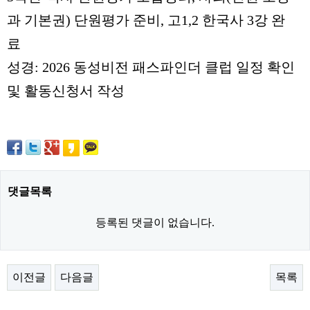
과 기본권
)
단원평가 준비
,
고
1,2
한국사
3
강 완
료
성경
: 2026
동성비전 패스파인더 클럽 일정 확인
및 활동신청서 작성
댓글목록
등록된 댓글이 없습니다.
이전글
다음글
목록