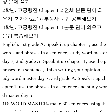
및 문제 풀기
2
학년
:
고공행진
Chapter 1-2
전체 본문 단어 외
우기
,
현재완료
, To
부정사 문법 공부해오기
3
학년
:
고공행진
Chapter 1-3
본문 단어 외우고
문법 복습해오기
English: 1st grade A: Speak it up chapter 1, use the
words and phrases in a sentence, study word master
day 7, 2nd grade A: Speak it up chapter 1, use the p
hrases in a sentence, finish writing your opinion, st
udy word master day 7, 3rd grade A: Speak it up ch
apter 1, use the phrases in a sentence and study wor
d master day 5
1B: WORD MASTER- make 30 sentences using th