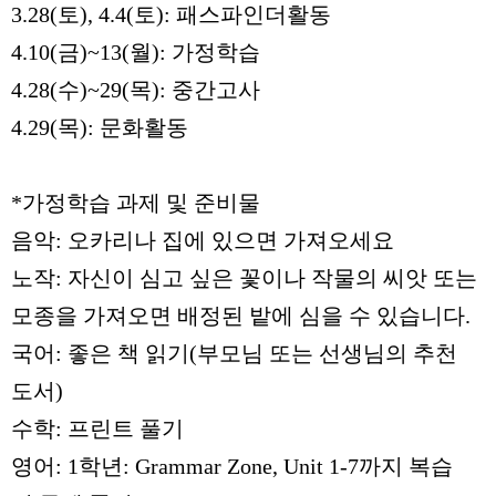
3.28(
토
), 4.4(
토
):
패스파인더활동
4.10(
금
)~13(
월
):
가정학습
4.28(
수
)~29(
목
):
중간고사
4.29(
목
):
문화활동
*
가정학습 과제 및 준비물
음악
:
오카리나 집에 있으면 가져오세요
노작
:
자신이 심고 싶은 꽃이나 작물의 씨앗 또는
모종을 가져오면 배정된 밭에 심을 수 있습니다
.
국어
:
좋은 책 읽기
(
부모님 또는 선생님의 추천
도서
)
수학
:
프린트 풀기
영어
: 1
학년
: Grammar Zone, Unit 1-7
까지 복습