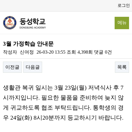
로그인
메뉴
3월 가정학습 안내문
작성자
신여정
26-03-20 13:55
조회
4,398회
댓글
0건
이전글
다음글
목록
본문
생활관 복귀 일시는
3
월
23
일
(
월
)
저녁식사 후
7
시까지입니다
.
필요한 물품을 준비하여 늦지 않
게 귀교하도록 협조 부탁드립니다
.
통학생의 경
우
24
일
(
화
) 8
시
20
분까지 등교하시기 바랍니다
.