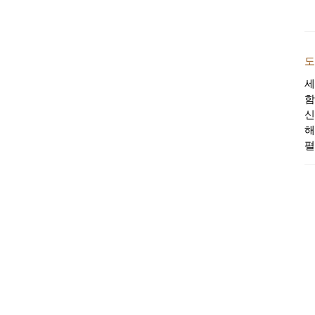
도
세
함
신
해
펼