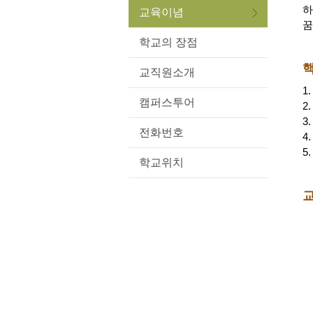
하
교육이념
꿈
학교의 장점
교직원소개
1
캠퍼스투어
2
3
전화번호
4
5
학교위치